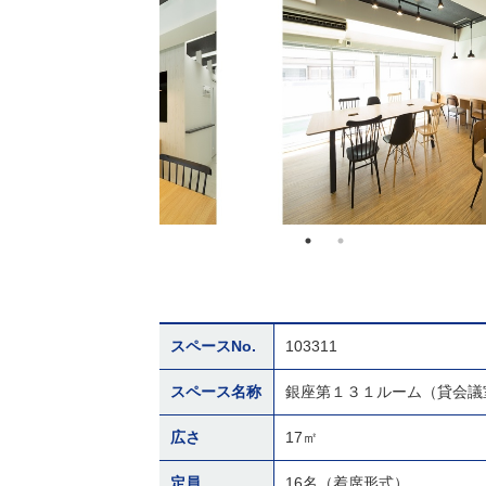
スペースNo.
103311
スペース名称
銀座第１３１ルーム（貸会議
広さ
17㎡
定員
16名（着席形式）