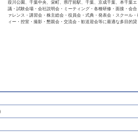
葭川公園、千葉中央、栄町、県庁前駅、千葉、京成千葉、本千葉エ
議・試験会場・会社説明会・ミーティング・各種研修・面接・会合
ァレンス・講習会・株主総会・役員会・式典・発表会・スクール・
ィー・控室・撮影・懇親会・交流会・歓送迎会等に最適な多目的貸
）