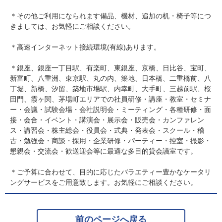
＊その他ご利用になられます備品、機材、追加の机・椅子等につ
きましては、お気軽にご相談ください。
＊高速インターネット接続環境(有線)あります。
＊銀座、銀座一丁目駅、有楽町、東銀座、京橋、日比谷、宝町、
新富町、八重洲、東京駅、丸の内、築地、日本橋、二重橋前、八
丁堀、新橋、汐留、築地市場駅、内幸町、大手町、三越前駅、桜
田門、霞ヶ関、茅場町エリアでの社員研修・講座・教室・セミナ
ー・会議・試験会場・会社説明会・ミーティング・各種研修・面
接・会合・イベント・講演会・展示会・販売会・カンファレン
ス・講習会・株主総会・役員会・式典・発表会・スクール・稽
古・勉強会・商談・採用・企業研修・パーティー・控室・撮影・
懇親会・交流会・歓送迎会等に最適な多目的貸会議室です。
＊ご予算に合わせて、目的に応じたバラエティー豊かなケータリ
ングサービスをご用意致します。お気軽にご相談ください。
前のページへ戻る