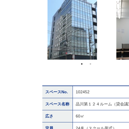
スペースNo.
102452
スペース名称
品川第１２４ルーム（貸会議
広さ
60㎡
定員
24名（スクール形式）