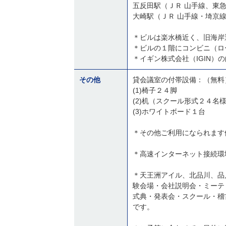
五反田駅（ＪＲ 山手線、東
大崎駅（ＪＲ 山手線・埼京
＊ビルは楽水橋近く、旧海岸
＊ビルの１階にコンビニ（ロ
＊イギン株式会社（IGIN）
その他
貸会議室の付帯設備：（無料
(1)椅子２４脚
(2)机（スクール形式２４名
(3)ホワイトボード１台
＊その他ご利用になられます
＊高速インターネット接続環
＊天王洲アイル、北品川、品
験会場・会社説明会・ミーテ
式典・発表会・スクール・稽
です。