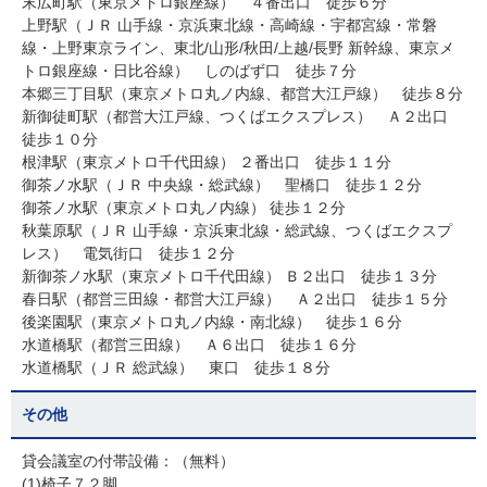
末広町駅（東京メトロ銀座線） ４番出口 徒歩６分
上野駅（ＪＲ 山手線・京浜東北線・高崎線・宇都宮線・常磐
線・上野東京ライン、東北/山形/秋田/上越/長野 新幹線、東京メ
トロ銀座線・日比谷線） しのばず口 徒歩７分
本郷三丁目駅（東京メトロ丸ノ内線、都営大江戸線） 徒歩８分
新御徒町駅（都営大江戸線、つくばエクスプレス） Ａ２出口
徒歩１０分
根津駅（東京メトロ千代田線） ２番出口 徒歩１１分
御茶ノ水駅（ＪＲ 中央線・総武線） 聖橋口 徒歩１２分
御茶ノ水駅（東京メトロ丸ノ内線） 徒歩１２分
秋葉原駅（ＪＲ 山手線・京浜東北線・総武線、つくばエクスプ
レス） 電気街口 徒歩１２分
新御茶ノ水駅（東京メトロ千代田線） Ｂ２出口 徒歩１３分
春日駅（都営三田線・都営大江戸線） Ａ２出口 徒歩１５分
後楽園駅（東京メトロ丸ノ内線・南北線） 徒歩１６分
水道橋駅（都営三田線） Ａ６出口 徒歩１６分
水道橋駅（ＪＲ 総武線） 東口 徒歩１８分
その他
貸会議室の付帯設備：（無料）
(1)椅子７２脚