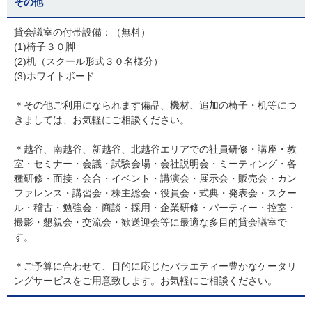
その他
貸会議室の付帯設備：（無料）
(1)椅子３０脚
(2)机（スクール形式３０名様分）
(3)ホワイトボード
＊その他ご利用になられます備品、機材、追加の椅子・机等につ
きましては、お気軽にご相談ください。
＊越谷、南越谷、新越谷、北越谷エリアでの社員研修・講座・教
室・セミナー・会議・試験会場・会社説明会・ミーティング・各
種研修・面接・会合・イベント・講演会・展示会・販売会・カン
ファレンス・講習会・株主総会・役員会・式典・発表会・スクー
ル・稽古・勉強会・商談・採用・企業研修・パーティー・控室・
撮影・懇親会・交流会・歓送迎会等に最適な多目的貸会議室で
す。
＊ご予算に合わせて、目的に応じたバラエティー豊かなケータリ
ングサービスをご用意致します。お気軽にご相談ください。