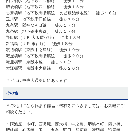
四ツ橋駅（地下鉄四つ橋線） 徒歩１４分
肥後橋駅（地下鉄四つ橋線） 徒歩１５分
心斎橋駅（地下鉄御堂筋線・長堀鶴見緑地線） 徒歩１６分
玉川駅（地下鉄千日前線） 徒歩１６分
九条駅（阪神なんば線） 徒歩１７分
九条駅（地下鉄中央線） 徒歩１７分
野田駅（ＪＲ 大阪環状線） 徒歩１８分
新福島（ＪＲ 東西線） 徒歩１８分
渡辺橋駅（京阪中之島線） 徒歩１９分
淀屋橋駅（地下鉄御堂筋線） 徒歩２０分
淀屋橋駅（京阪本線） 徒歩２０分
大江橋駅（京阪中之島線） 徒歩２０分
＊ビルは中央大通沿いにあります。
その他
＊ご利用になられます備品・機材等につきましては、お気軽にご
相談ください。
＊阿波座、本町、西長堀、西大橋、中之島、堺筋本町、四ツ橋、
肥後橋、心斎橋、玉川、九条、野田、新福島、渡辺橋、淀屋橋、