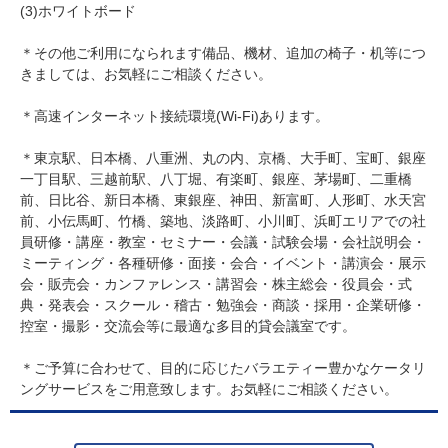
(3)ホワイトボード
＊その他ご利用になられます備品、機材、追加の椅子・机等につ
きましては、お気軽にご相談ください。
＊高速インターネット接続環境(Wi-Fi)あります。
＊東京駅、日本橋、八重洲、丸の内、京橋、大手町、宝町、銀座
一丁目駅、三越前駅、八丁堀、有楽町、銀座、茅場町、二重橋
前、日比谷、新日本橋、東銀座、神田、新富町、人形町、水天宮
前、小伝馬町、竹橋、築地、淡路町、小川町、浜町エリアでの社
員研修・講座・教室・セミナー・会議・試験会場・会社説明会・
ミーティング・各種研修・面接・会合・イベント・講演会・展示
会・販売会・カンファレンス・講習会・株主総会・役員会・式
典・発表会・スクール・稽古・勉強会・商談・採用・企業研修・
控室・撮影・交流会等に最適な多目的貸会議室です。
＊ご予算に合わせて、目的に応じたバラエティー豊かなケータリ
ングサービスをご用意致します。お気軽にご相談ください。