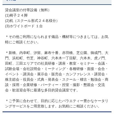
貸会議室の付帯設備（無料）
(1)椅子２４脚
(2)机（スクール形式２４名様分）
(3)ホワイトボード １台
＊その他ご利用になられます備品・機材等につきましては、お気
軽にご相談ください。
＊新橋、内幸町、汐留、麻布十番、赤羽橋、芝公園、御成門、大
門、浜松町、竹芝、神谷町、六本木一丁目駅、六本木、虎ノ門、
田町、三田エリアでの社員研修・講座・教室・セミナー・会議・
試験会場・会社説明会・ミーティング・各種研修・面接・会合・
イベント・講演会・展示会・販売会・カンファレンス・講習会・
株主総会・役員会・式典・発表会・スクール・稽古・勉強会・商
談・採用・企業研修・パーティー・控室・撮影・懇親会・交流
会・歓送迎会等に最適な多目的貸会議室です。
＊ご予算に合わせて、目的に応じたバラエティー豊かなケータリ
ングサービスをご用意致します。お気軽にご相談ください。