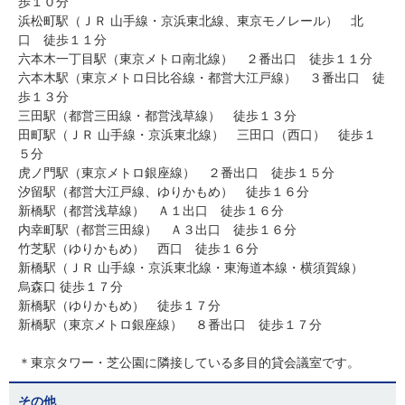
歩１０分
浜松町駅（ＪＲ 山手線・京浜東北線、東京モノレール） 北
口 徒歩１１分
六本木一丁目駅（東京メトロ南北線） ２番出口 徒歩１１分
六本木駅（東京メトロ日比谷線・都営大江戸線） ３番出口 徒
歩１３分
三田駅（都営三田線・都営浅草線） 徒歩１３分
田町駅（ＪＲ 山手線・京浜東北線） 三田口（西口） 徒歩１
５分
虎ノ門駅（東京メトロ銀座線） ２番出口 徒歩１５分
汐留駅（都営大江戸線、ゆりかもめ） 徒歩１６分
新橋駅（都営浅草線） Ａ１出口 徒歩１６分
内幸町駅（都営三田線） Ａ３出口 徒歩１６分
竹芝駅（ゆりかもめ） 西口 徒歩１６分
新橋駅（ＪＲ 山手線・京浜東北線・東海道本線・横須賀線）
烏森口 徒歩１７分
新橋駅（ゆりかもめ） 徒歩１７分
新橋駅（東京メトロ銀座線） ８番出口 徒歩１７分
＊東京タワー・芝公園に隣接している多目的貸会議室です。
その他