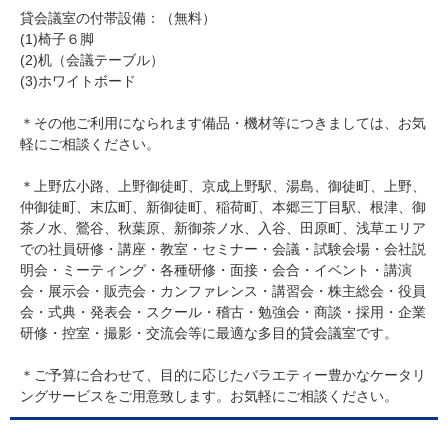
貸会議室の付帯設備：（無料）
(1)椅子６脚
(2)机（会議テーブル）
(3)ホワイトボード
＊その他ご利用になられます備品・機材等につきましては、お気
軽にご相談ください。
＊上野広小路、上野御徒町、京成上野駅、湯島、御徒町、上野、
仲御徒町、末広町、新御徒町、稲荷町、本郷三丁目駅、根津、御
茶ノ水、鶯谷、秋葉原、新御茶ノ水、入谷、田原町、浅草エリア
での社員研修・講座・教室・セミナー・会議・試験会場・会社説
明会・ミーティング・各種研修・面接・会合・イベント・講演
会・展示会・販売会・カンファレンス・講習会・株主総会・役員
会・式典・発表会・スクール・稽古・勉強会・商談・採用・企業
研修・控室・撮影・交流会等に最適な多目的貸会議室です。
＊ご予算に合わせて、目的に応じたバラエティー豊かなケータリ
ングサービスをご用意致します。お気軽にご相談ください。