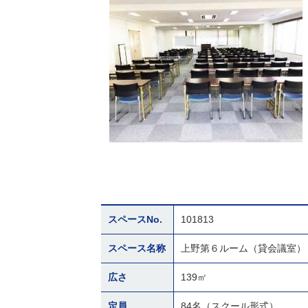
スペースNo.
101813
スペース名称
上野第６ルーム（貸会議室）
広さ
139㎡
定員
84名（スクール形式）