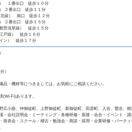
） １番出口 徒歩１０分
入谷駅（東京メトロ日比谷線） ２番出口 徒歩１１分
東北線） 南口 徒歩１２分
根津駅（東京メトロ千代田線） ２番出口 徒歩１５分
都営浅草線） 徒歩１５分
江戸線） 徒歩１６分
イン） 徒歩１７分
）
様分）
備品・機材等につきましては、お気軽にご相談ください。
Wi-Fi)あります。
野広小路、仲御徒町、上野御徒町、新御徒町、田原町、入谷、鶯谷、根
場・会社説明会・ミーティング・各種研修・面接・会合・イベント・講
・発表会・スクール・稽古・勉強会・商談・採用・企業研修・パーティ
。