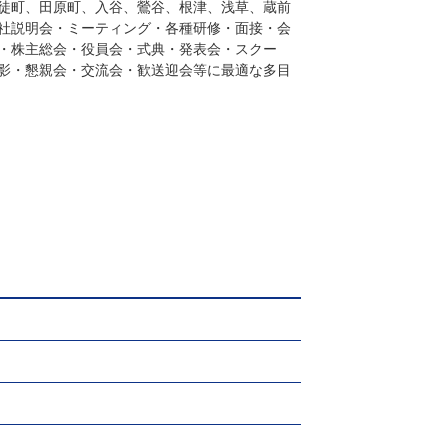
徒町、田原町、入谷、鶯谷、根津、浅草、蔵前
社説明会・ミーティング・各種研修・面接・会
・株主総会・役員会・式典・発表会・スクー
影・懇親会・交流会・歓送迎会等に最適な多目