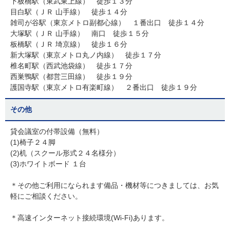
下板橋駅（東武東上線） 徒歩１３分
目白駅（ＪＲ 山手線） 徒歩１４分
雑司が谷駅（東京メトロ副都心線） １番出口 徒歩１４分
大塚駅（ＪＲ 山手線） 南口 徒歩１５分
板橋駅（ＪＲ 埼京線） 徒歩１６分
新大塚駅（東京メトロ丸ノ内線） 徒歩１７分
椎名町駅（西武池袋線） 徒歩１７分
西巣鴨駅（都営三田線） 徒歩１９分
護国寺駅（東京メトロ有楽町線） ２番出口 徒歩１９分
その他
貸会議室の付帯設備（無料）
(1)椅子２４脚
(2)机（スクール形式２４名様分）
(3)ホワイトボード １台
＊その他ご利用になられます備品・機材等につきましては、お気
軽にご相談ください。
＊高速インターネット接続環境(Wi-Fi)あります。