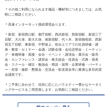
＊その他ご利用になられます備品・機材等につきましては、お気
軽にご相談ください。
＊高速インターネット接続環境あります。
＊新宿、新宿西口駅、都庁前駅、西武新宿、西新宿駅、新宿三丁
目駅、大久保、新大久保、南新宿駅、代々木、新宿御苑前、西新
宿五丁目駅、東新宿、中野坂上、初台エリアでの社員研修・講
座・教室・セミナー・会議・試験会場・会社説明会・ミーティン
グ・各種研修・面接・会合・イベント・講演会・展示会・販売
会・カンファレンス・講習会・株主総会・役員会・式典・発表
会・スクール・稽古・勉強会・商談・採用・企業研修・パーティ
ー・控室・撮影・懇親会・交流会・歓送迎会等に最適な多目的貸
会議室です。
＊ご予算に合わせて、目的に応じたバラエティー豊かなケータリ
ングサービスをご用意致します。お気軽にご相談ください。