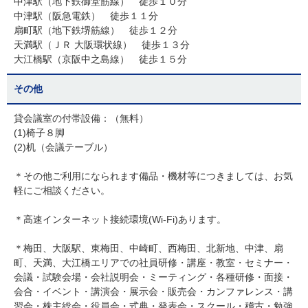
中津駅（地下鉄御堂筋線） 徒歩１０分
中津駅（阪急電鉄） 徒歩１１分
扇町駅（地下鉄堺筋線） 徒歩１２分
天満駅（ＪＲ 大阪環状線） 徒歩１３分
大江橋駅（京阪中之島線） 徒歩１５分
その他
貸会議室の付帯設備：（無料）
(1)椅子８脚
(2)机（会議テーブル）
＊その他ご利用になられます備品・機材等につきましては、お気
軽にご相談ください。
＊高速インターネット接続環境(Wi-Fi)あります。
＊梅田、大阪駅、東梅田、中崎町、西梅田、北新地、中津、扇
町、天満、大江橋エリアでの社員研修・講座・教室・セミナー・
会議・試験会場・会社説明会・ミーティング・各種研修・面接・
会合・イベント・講演会・展示会・販売会・カンファレンス・講
習会・株主総会・役員会・式典・発表会・スクール・稽古・勉強