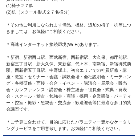
(1)椅子２７脚
(2)机（スクール形式２７名様分）
＊その他ご利用になられます備品、機材、追加の椅子・机等につ
きましては、お気軽にご相談ください。
＊高速インターネット接続環境(Wi-Fi)あります。
＊新宿、新宿西口駅、西武新宿、西新宿駅、大久保、都庁前駅、
新宿三丁目駅、新大久保、東新宿、代々木、南新宿、新宿御苑前
駅、西新宿五丁目駅、中野坂上、初台エリアでの社員研修・講
座・教室・セミナー・会議・試験会場・会社説明会・ミーティン
グ・各種研修・面接・会合・イベント・講演会・展示会・販売
会・カンファレンス・講習会・株主総会・役員会・式典・発表
会・スクール・稽古・勉強会・商談・採用・企業研修・パーティ
ー・控室・撮影・懇親会・交流会・歓送迎会等に最適な多目的貸
会議室です。
＊ご予算に合わせて、目的に応じたバラエティー豊かなケータリ
ングサービスをご用意致します。お気軽にご相談ください。