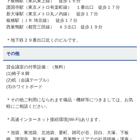
下板橋駅（東武東上線） 徒歩１６分
護国寺駅（東京メトロ有楽町線） １番出口 徒歩１７分
新大塚駅（東京メトロ丸ノ内線） 徒歩１７分
板橋駅（ＪＲ 埼京線） 徒歩１７分
西巣鴨駅（都営三田線） Ａ３出口 徒歩１９分
＊地下鉄２９番出口近くのビルです。
その他
貸会議室の付帯設備：（無料）
(1)椅子８脚
(2)机（会議テーブル）
(3)ホワイトボード
＊その他ご利用になられます備品・機材等につきましては、お気
軽にご相談ください。
＊高速インターネット接続環境(Wi-Fi)あります。
＊池袋、東池袋、北池袋、要町、雑司が谷、目白、大塚、下板
橋、護国寺、新大塚、板橋、西巣鴨エリアでの社員研修・講座・