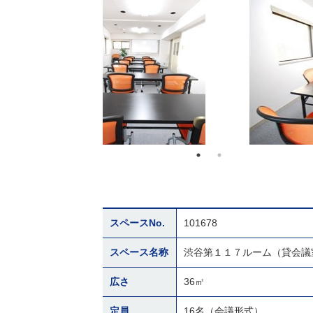
スペースNo.
101678
スペース名称
渋谷第１１７ルーム（貸会議
広さ
36㎡
定員
16名（会議形式）