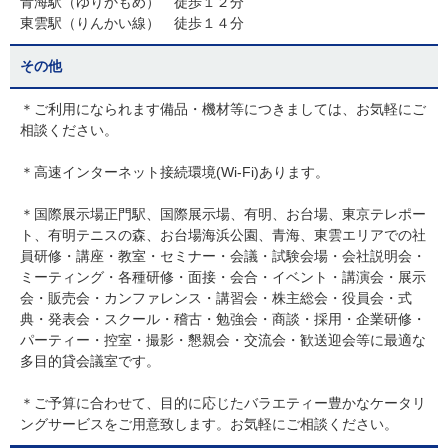
青海駅（ゆりかもめ） 徒歩１２分
東雲駅（りんかい線） 徒歩１４分
その他
＊ご利用になられます備品・機材等につきましては、お気軽にご
相談ください。
＊高速インターネット接続環境(Wi-Fi)あります。
＊国際展示場正門駅、国際展示場、有明、お台場、東京テレポー
ト、有明テニスの森、お台場海浜公園、青海、東雲エリアでの社
員研修・講座・教室・セミナー・会議・試験会場・会社説明会・
ミーティング・各種研修・面接・会合・イベント・講演会・展示
会・販売会・カンファレンス・講習会・株主総会・役員会・式
典・発表会・スクール・稽古・勉強会・商談・採用・企業研修・
パーティー・控室・撮影・懇親会・交流会・歓送迎会等に最適な
多目的貸会議室です。
＊ご予算に合わせて、目的に応じたバラエティー豊かなケータリ
ングサービスをご用意致します。お気軽にご相談ください。