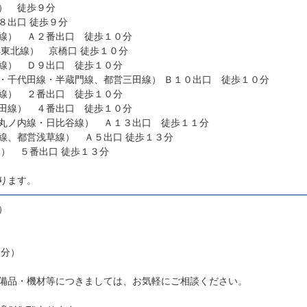
） 徒歩９分
東銀座駅（都営浅草線） Ａ８出口 徒歩９分
線） Ａ２番出口 徒歩１０分
有楽町駅（ＪＲ 山手線・京浜東北線） 京橋口 徒歩１０分
線） Ｄ９出口 徒歩１０分
大手町駅（東京メトロ東西線・千代田線・半蔵門線、都営三田線） Ｂ１０出口 徒歩１０分
線） ２番出口 徒歩１０分
田線） ４番出口 徒歩１０分
丸ノ内線・日比谷線） Ａ１３出口 徒歩１１分
人形町駅（東京メトロ日比谷線、都営浅草線） Ａ５出口 徒歩１３分
新日本橋駅（ＪＲ 総武線快速） ５番出口 徒歩１３分
ります。
）
様分）
備品・機材等につきましては、お気軽にご相談ください。