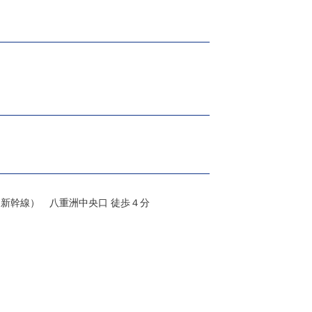
東京駅（ＪＲ 山手線・中央線・京浜東北線・東海道本線・横須賀線・総武線快速・上野東京ライン、新幹線） 八重洲中央口 徒歩４分