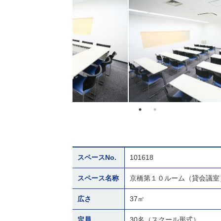
スペースNo.
101618
スペース名称
京橋第１０ルーム（貸会議室
広さ
37㎡
定員
30名（スクール形式）