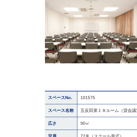
スペースNo.
101575
スペース名称
五反田第１８ルーム（貸会議
広さ
90㎡
定員
72名（スクール形式）