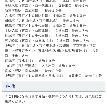
鶯谷駅（ＪＲ 山手線・京浜東北線） 北口 徒歩８分
千駄木駅（東京メトロ千代田線） ２番出口 徒歩９分
新三河島駅（京成本線） 徒歩１０分
入谷駅（東京メトロ日比谷線） ４番出口 徒歩１３分
田端駅（ＪＲ 山手線・京浜東北線） 徒歩１５分
根津駅（東京メトロ千代田線） １番出口 徒歩１５分
本駒込駅（東京メトロ南北線） ２番出口 徒歩１７分
町屋駅（東京メトロ千代田線） ３番出口 徒歩１７分
三ノ輪駅（東京メトロ日比谷線） ２番出口 徒歩１７分
上野駅（ＪＲ 山手線・京浜東北線・高崎線・宇都宮線・常磐
線・上野東京ライン、東北/山形/秋田/上越/長野新幹線） 入谷
口 徒歩１８分
町屋駅（京成本線） 徒歩１９分
白山駅（都営三田線） Ａ３出口 徒歩１９分
京成上野駅（京成本線） 徒歩２０分
上野駅（東京メトロ銀座線・日比谷線） ９番出口 徒歩２１分
その他
＊ご利用になられます備品・機材等につきましては、お気軽にご
相談ください。