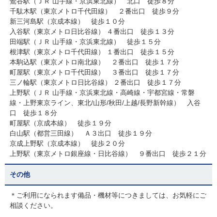
鶯谷駅（ＪＲ 山手線・京浜東北線） 北口 徒歩８分
千駄木駅（東京メトロ千代田線） ２番出口 徒歩９分
新三河島駅（京成本線） 徒歩１０分
入谷駅（東京メトロ日比谷線） ４番出口 徒歩１３分
田端駅（ＪＲ 山手線・京浜東北線） 徒歩１５分
根津駅（東京メトロ千代田線） １番出口 徒歩１５分
本駒込駅（東京メトロ南北線） ２番出口 徒歩１７分
町屋駅（東京メトロ千代田線） ３番出口 徒歩１７分
三ノ輪駅（東京メトロ日比谷線） ２番出口 徒歩１７分
上野駅（ＪＲ 山手線・京浜東北線・高崎線・宇都宮線・常磐
線・上野東京ライン、東北/山形/秋田/上越/長野新幹線） 入谷
口 徒歩１８分
町屋駅（京成本線） 徒歩１９分
白山駅（都営三田線） Ａ３出口 徒歩１９分
京成上野駅（京成本線） 徒歩２０分
上野駅（東京メトロ銀座線・日比谷線） ９番出口 徒歩２１分
その他
＊ご利用になられます備品・機材等につきましては、お気軽にご
相談ください。