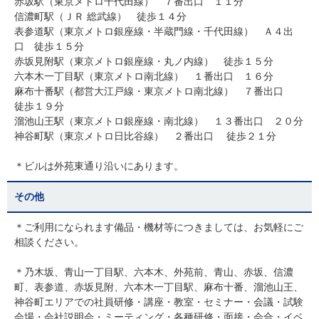
赤坂駅（東京メトロ千代田線） ７番出口 １１分
信濃町駅（ＪＲ 総武線） 徒歩１４分
表参道駅（東京メトロ銀座線・半蔵門線・千代田線） Ａ４出
口 徒歩１５分
赤坂見附駅（東京メトロ銀座線・丸ノ内線） 徒歩１５分
六本木一丁目駅（東京メトロ南北線） １番出口 １６分
麻布十番駅（都営大江戸線・東京メトロ南北線） ７番出口
徒歩１９分
溜池山王駅（東京メトロ銀座線・南北線） １３番出口 ２０分
神谷町駅（東京メトロ日比谷線） ２番出口 徒歩２１分
＊ビルは外苑東通り沿いにあります。
その他
＊ご利用になられます備品・機材等につきましては、お気軽にご
相談ください。
＊乃木坂、青山一丁目駅、六本木、外苑前、青山、赤坂、信濃
町、表参道、赤坂見附、六本木一丁目駅、麻布十番、溜池山王、
神谷町エリアでの社員研修・講座・教室・セミナー・会議・試験
会場・会社説明会・ミーティング・各種研修・面接・会合・イベ