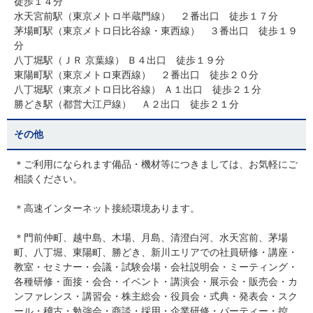
徒歩１４分
水天宮前駅（東京メトロ半蔵門線） ２番出口 徒歩１７分
茅場町駅（東京メトロ日比谷線・東西線） ３番出口 徒歩１９
分
八丁堀駅（ＪＲ 京葉線） Ｂ４出口 徒歩１９分
東陽町駅（東京メトロ東西線） ２番出口 徒歩２０分
八丁堀駅（東京メトロ日比谷線） Ａ１出口 徒歩２１分
勝どき駅（都営大江戸線） Ａ２出口 徒歩２１分
その他
＊ご利用になられます備品・機材等につきましては、お気軽にご
相談ください。
＊高速インターネット接続環境あります。
＊門前仲町、越中島、木場、月島、清澄白河、水天宮前、茅場
町、八丁堀、東陽町、勝どき、新川エリアでの社員研修・講座・
教室・セミナー・会議・試験会場・会社説明会・ミーティング・
各種研修・面接・会合・イベント・講演会・展示会・販売会・カ
ンファレンス・講習会・株主総会・役員会・式典・発表会・スク
ール・稽古・勉強会・商談・採用・企業研修・パーティー・控