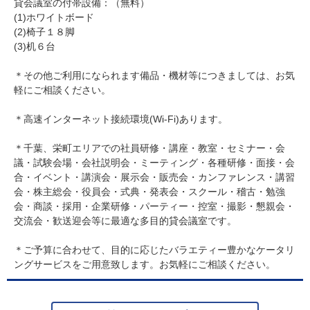
貸会議室の付帯設備：（無料）
(1)ホワイトボード
(2)椅子１８脚
(3)机６台
＊その他ご利用になられます備品・機材等につきましては、お気
軽にご相談ください。
＊高速インターネット接続環境(Wi-Fi)あります。
＊千葉、栄町エリアでの社員研修・講座・教室・セミナー・会
議・試験会場・会社説明会・ミーティング・各種研修・面接・会
合・イベント・講演会・展示会・販売会・カンファレンス・講習
会・株主総会・役員会・式典・発表会・スクール・稽古・勉強
会・商談・採用・企業研修・パーティー・控室・撮影・懇親会・
交流会・歓送迎会等に最適な多目的貸会議室です。
＊ご予算に合わせて、目的に応じたバラエティー豊かなケータリ
ングサービスをご用意致します。お気軽にご相談ください。