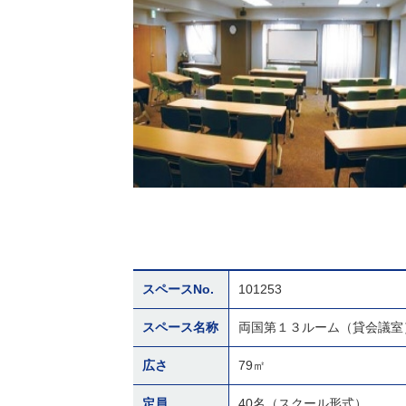
スペースNo.
101253
スペース名称
両国第１３ルーム（貸会議室
広さ
79㎡
定員
40名（スクール形式）