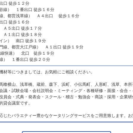
浜町駅（都営新宿線） Ａ１出口 徒歩１２分
小伝馬町駅（東京メトロ日比谷線） １番出口 徒歩１６分
線、都営浅草線） Ａ４出口 徒歩１６分
浅草駅（都営浅草線） Ａ２出口 徒歩１６分
浅草駅（東京メトロ銀座線） Ａ５出口 徒歩１７分
本所吾妻橋駅（都営浅草線） Ａ１出口 徒歩１８分
浅草駅（東武スカイツリーライン） 南口 徒歩１９分
清澄白河駅（東京メトロ半蔵門線、都営大江戸線） Ａ１出口 徒歩１９分
武線快速） 北口 徒歩１９分
錦糸町駅（東京メトロ半蔵門線） １番出口 徒歩２０分
機材等につきましては、お気軽にご相談ください。
馬喰横山、浅草橋、蔵前、森下、浜町、小伝馬町、人形町、浅草、本所
会議・試験会場・会社説明会・ミーティング・各種研修・面接・会合・
役員会・式典・発表会・スクール・稽古・勉強会・商談・採用・企業研
的貸会議室です。
応じたバラエティー豊かなケータリングサービスをご用意致します。お