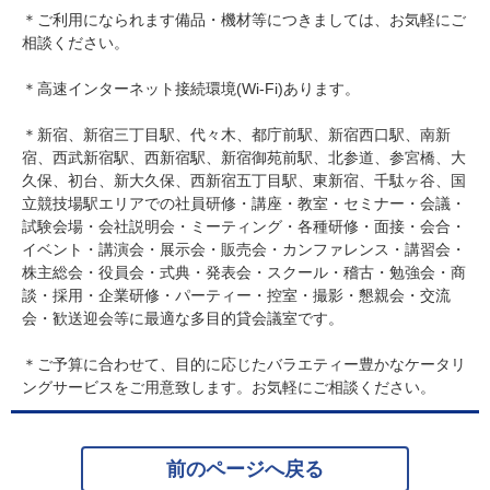
＊ご利用になられます備品・機材等につきましては、お気軽にご
相談ください。
＊高速インターネット接続環境(Wi-Fi)あります。
＊新宿、新宿三丁目駅、代々木、都庁前駅、新宿西口駅、南新
宿、西武新宿駅、西新宿駅、新宿御苑前駅、北参道、参宮橋、大
久保、初台、新大久保、西新宿五丁目駅、東新宿、千駄ヶ谷、国
立競技場駅エリアでの社員研修・講座・教室・セミナー・会議・
試験会場・会社説明会・ミーティング・各種研修・面接・会合・
イベント・講演会・展示会・販売会・カンファレンス・講習会・
株主総会・役員会・式典・発表会・スクール・稽古・勉強会・商
談・採用・企業研修・パーティー・控室・撮影・懇親会・交流
会・歓送迎会等に最適な多目的貸会議室です。
＊ご予算に合わせて、目的に応じたバラエティー豊かなケータリ
ングサービスをご用意致します。お気軽にご相談ください。
前のページへ戻る