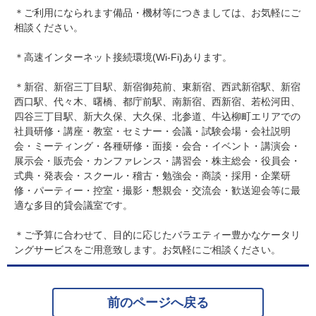
＊ご利用になられます備品・機材等につきましては、お気軽にご
相談ください。
＊高速インターネット接続環境(Wi-Fi)あります。
＊新宿、新宿三丁目駅、新宿御苑前、東新宿、西武新宿駅、新宿
西口駅、代々木、曙橋、都庁前駅、南新宿、西新宿、若松河田、
四谷三丁目駅、新大久保、大久保、北参道、牛込柳町エリアでの
社員研修・講座・教室・セミナー・会議・試験会場・会社説明
会・ミーティング・各種研修・面接・会合・イベント・講演会・
展示会・販売会・カンファレンス・講習会・株主総会・役員会・
式典・発表会・スクール・稽古・勉強会・商談・採用・企業研
修・パーティー・控室・撮影・懇親会・交流会・歓送迎会等に最
適な多目的貸会議室です。
＊ご予算に合わせて、目的に応じたバラエティー豊かなケータリ
ングサービスをご用意致します。お気軽にご相談ください。
前のページへ戻る