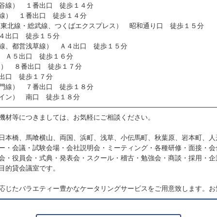
谷線） １番出口 徒歩１４分
線） １番出口 徒歩１４分
浜東北線・総武線、つくばエクスプレス） 昭和通り口 徒歩１５分
４出口 徒歩１５分
線、都営浅草線） Ａ４出口 徒歩１５分
 Ａ５出口 徒歩１６分
速） ８番出口 徒歩１７分
出口 徒歩１７分
門線） ７番出口 徒歩１８分
イン） 南口 徒歩１８分
機材等につきましては、お気軽にご相談ください。
日本橋、馬喰横山、両国、浜町、浅草、小伝馬町、秋葉原、岩本町、人
ー・会議・試験会場・会社説明会・ミーティング・各種研修・面接・会
会・役員会・式典・発表会・スクール・稽古・勉強会・商談・採用・企
目的貸会議室です。
応じたバラエティー豊かなケータリングサービスをご用意致します。お