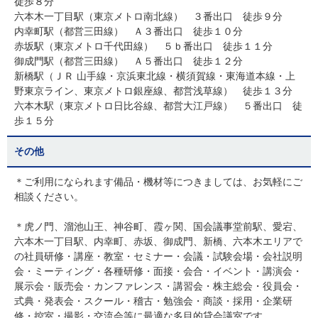
徒歩８分
六本木一丁目駅（東京メトロ南北線） ３番出口 徒歩９分
内幸町駅（都営三田線） Ａ３番出口 徒歩１０分
赤坂駅（東京メトロ千代田線） ５ｂ番出口 徒歩１１分
御成門駅（都営三田線） Ａ５番出口 徒歩１２分
新橋駅（ＪＲ 山手線・京浜東北線・横須賀線・東海道本線・上
野東京ライン、東京メトロ銀座線、都営浅草線） 徒歩１３分
六本木駅（東京メトロ日比谷線、都営大江戸線） ５番出口 徒
歩１５分
その他
＊ご利用になられます備品・機材等につきましては、お気軽にご
相談ください。
＊虎ノ門、溜池山王、神谷町、霞ヶ関、国会議事堂前駅、愛宕、
六本木一丁目駅、内幸町、赤坂、御成門、新橋、六本木エリアで
の社員研修・講座・教室・セミナー・会議・試験会場・会社説明
会・ミーティング・各種研修・面接・会合・イベント・講演会・
展示会・販売会・カンファレンス・講習会・株主総会・役員会・
式典・発表会・スクール・稽古・勉強会・商談・採用・企業研
修・控室・撮影・交流会等に最適な多目的貸会議室です。