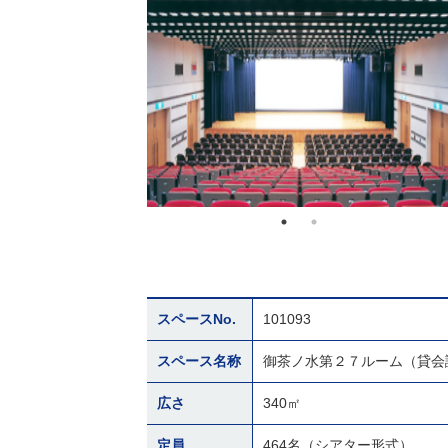
スペースNo.
101093
スペース名称
御茶ノ水第２７ルーム（貸会
広さ
340㎡
定員
464名（シアター形式）