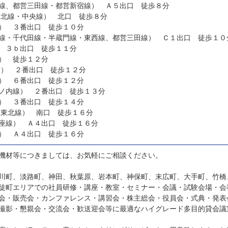
線、都営三田線・都営新宿線） Ａ５出口 徒歩８分
東北線・中央線） 北口 徒歩８分
） ３番出口 徒歩１０分
線・千代田線・半蔵門線・東西線、都営三田線） Ｃ１出口 徒歩１０
 ３ｂ出口 徒歩１１分
） 徒歩１２分
速） ２番出口 徒歩１２分
） ６番出口 徒歩１２分
ノ内線） ２番出口 徒歩１３分
） ３番出口 徒歩１４分
浜東北線） 南口 徒歩１６分
座線） Ａ４出口 徒歩１６分
） Ａ４出口 徒歩１６分
機材等につきましては、お気軽にご相談ください。
川町、淡路町、神田、秋葉原、岩本町、神保町、末広町、大手町、竹橋
徒町エリアでの社員研修・講座・教室・セミナー・会議・試験会場・会
会・販売会・カンファレンス・講習会・株主総会・役員会・式典・発表
撮影・懇親会・交流会・歓送迎会等に最適なハイグレード多目的貸会議