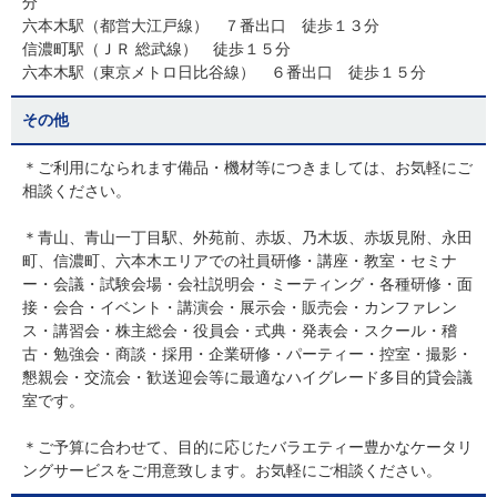
分
六本木駅（都営大江戸線） ７番出口 徒歩１３分
信濃町駅（ＪＲ 総武線） 徒歩１５分
六本木駅（東京メトロ日比谷線） ６番出口 徒歩１５分
その他
＊ご利用になられます備品・機材等につきましては、お気軽にご
相談ください。
＊青山、青山一丁目駅、外苑前、赤坂、乃木坂、赤坂見附、永田
町、信濃町、六本木エリアでの社員研修・講座・教室・セミナ
ー・会議・試験会場・会社説明会・ミーティング・各種研修・面
接・会合・イベント・講演会・展示会・販売会・カンファレン
ス・講習会・株主総会・役員会・式典・発表会・スクール・稽
古・勉強会・商談・採用・企業研修・パーティー・控室・撮影・
懇親会・交流会・歓送迎会等に最適なハイグレード多目的貸会議
室です。
＊ご予算に合わせて、目的に応じたバラエティー豊かなケータリ
ングサービスをご用意致します。お気軽にご相談ください。