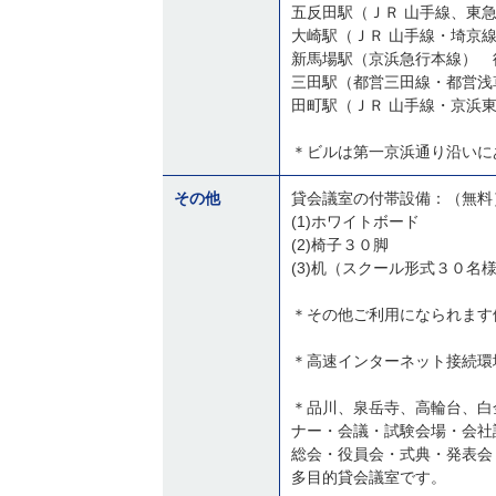
五反田駅（ＪＲ 山手線、東
大崎駅（ＪＲ 山手線・埼京
新馬場駅（京浜急行本線） 
三田駅（都営三田線・都営浅
田町駅（ＪＲ 山手線・京浜
＊ビルは第一京浜通り沿いに
その他
貸会議室の付帯設備：（無料
(1)ホワイトボード
(2)椅子３０脚
(3)机（スクール形式３０名
＊その他ご利用になられます
＊高速インターネット接続環境(
＊品川、泉岳寺、高輪台、白
ナー・会議・試験会場・会社
総会・役員会・式典・発表会
多目的貸会議室です。