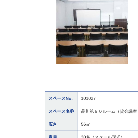
スペースNo.
101027
スペース名称
品川第８０ルーム（貸会議室
広さ
56㎡
定員
30名（スクール形式）