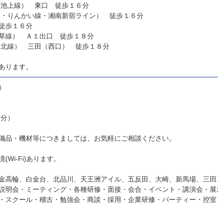
急池上線） 東口 徒歩１６分
線・りんかい線・湘南新宿ライン） 徒歩１６分
徒歩１６分
草線） Ａ１出口 徒歩１８分
東北線） 三田（西口） 徒歩１８分
あります。
）
様分）
備品・機材等につきましては、お気軽にご相談ください。
Wi-Fi)あります。
金高輪、白金台、北品川、天王洲アイル、五反田、大崎、新馬場、三田
説明会・ミーティング・各種研修・面接・会合・イベント・講演会・展
・スクール・稽古・勉強会・商談・採用・企業研修・パーティー・控室