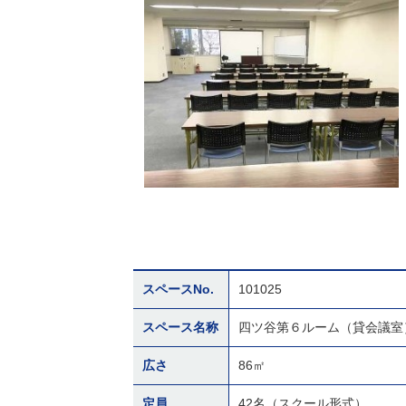
スペースNo.
101025
スペース名称
四ツ谷第６ルーム（貸会議室
広さ
86㎡
定員
42名（スクール形式）