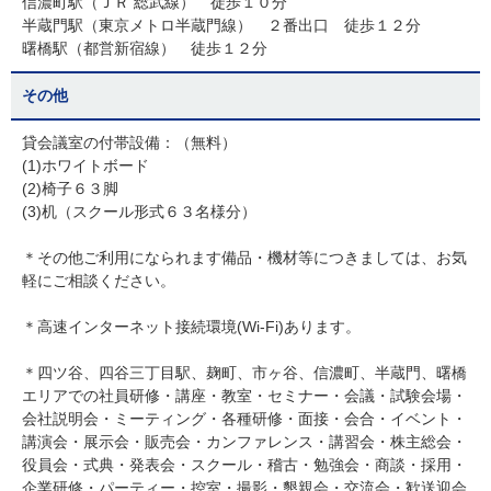
信濃町駅（ＪＲ 総武線） 徒歩１０分
半蔵門駅（東京メトロ半蔵門線） ２番出口 徒歩１２分
曙橋駅（都営新宿線） 徒歩１２分
その他
貸会議室の付帯設備：（無料）
(1)ホワイトボード
(2)椅子６３脚
(3)机（スクール形式６３名様分）
＊その他ご利用になられます備品・機材等につきましては、お気
軽にご相談ください。
＊高速インターネット接続環境(Wi-Fi)あります。
＊四ツ谷、四谷三丁目駅、麹町、市ヶ谷、信濃町、半蔵門、曙橋
エリアでの社員研修・講座・教室・セミナー・会議・試験会場・
会社説明会・ミーティング・各種研修・面接・会合・イベント・
講演会・展示会・販売会・カンファレンス・講習会・株主総会・
役員会・式典・発表会・スクール・稽古・勉強会・商談・採用・
企業研修・パーティー・控室・撮影・懇親会・交流会・歓送迎会