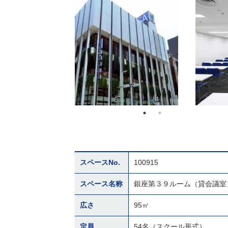
スペースNo.
100915
スペース名称
銀座第３９ルーム（貸会議室
広さ
95㎡
定員
54名（スクール形式）