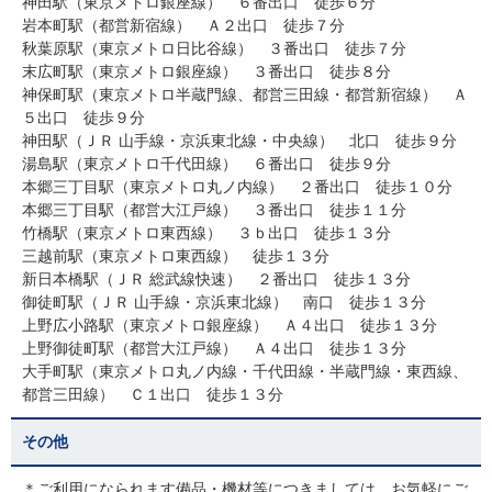
神田駅（東京メトロ銀座線） ６番出口 徒歩６分
岩本町駅（都営新宿線） Ａ２出口 徒歩７分
秋葉原駅（東京メトロ日比谷線） ３番出口 徒歩７分
末広町駅（東京メトロ銀座線） ３番出口 徒歩８分
神保町駅（東京メトロ半蔵門線、都営三田線・都営新宿線） Ａ
５出口 徒歩９分
神田駅（ＪＲ 山手線・京浜東北線・中央線） 北口 徒歩９分
湯島駅（東京メトロ千代田線） ６番出口 徒歩９分
本郷三丁目駅（東京メトロ丸ノ内線） ２番出口 徒歩１０分
本郷三丁目駅（都営大江戸線） ３番出口 徒歩１１分
竹橋駅（東京メトロ東西線） ３ｂ出口 徒歩１３分
三越前駅（東京メトロ東西線） 徒歩１３分
新日本橋駅（ＪＲ 総武線快速） ２番出口 徒歩１３分
御徒町駅（ＪＲ 山手線・京浜東北線） 南口 徒歩１３分
上野広小路駅（東京メトロ銀座線） Ａ４出口 徒歩１３分
上野御徒町駅（都営大江戸線） Ａ４出口 徒歩１３分
大手町駅（東京メトロ丸ノ内線・千代田線・半蔵門線・東西線、
都営三田線） Ｃ１出口 徒歩１３分
その他
＊ご利用になられます備品・機材等につきましては、お気軽にご