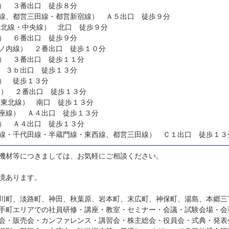
） ３番出口 徒歩８分
線、都営三田線・都営新宿線） Ａ５出口 徒歩９分
東北線・中央線） 北口 徒歩９分
） ６番出口 徒歩９分
ノ内線） ２番出口 徒歩１０分
） ３番出口 徒歩１１分
 ３ｂ出口 徒歩１３分
） 徒歩１３分
速） ２番出口 徒歩１３分
浜東北線） 南口 徒歩１３分
座線） Ａ４出口 徒歩１３分
） Ａ４出口 徒歩１３分
線・千代田線・半蔵門線・東西線、都営三田線） Ｃ１出口 徒歩１３
機材等につきましては、お気軽にご相談ください。
境あります。
川町、淡路町、神田、秋葉原、岩本町、末広町、神保町、湯島、本郷三
手町エリアでの社員研修・講座・教室・セミナー・会議・試験会場・会
会・販売会・カンファレンス・講習会・株主総会・役員会・式典・発表