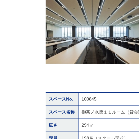
スペースNo.
100845
スペース名称
御茶ノ水第１１ルーム（貸会
広さ
294㎡
定員
198名（スクール形式）