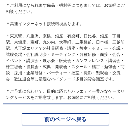
＊ご利用になられます備品・機材等につきましては、お気軽にご
相談ください。
＊高速インターネット接続環境あります。
＊東京駅、八重洲、京橋、銀座、有楽町、日比谷、銀座一丁目
駅、東銀座、宝町、丸の内、大手町、二重橋前、日本橋、三越前
駅、八丁堀エリアでの社員研修・講座・教室・セミナー・会議・
試験会場・会社説明会・ミーティング・各種研修・面接・会合・
イベント・講演会・展示会・販売会・カンファレンス・講習会・
株主総会・役員会・式典・発表会・スクール・稽古・勉強会・商
談・採用・企業研修・パーティー・控室・撮影・懇親会・交流
会・歓送迎会等に最適なハイグレード多目的貸会議室です。
＊ご予算に合わせて、目的に応じたバラエティー豊かなケータリ
ングサービスをご用意致します。お気軽にご相談ください。
前のページへ戻る