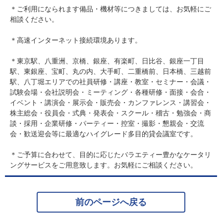
＊ご利用になられます備品・機材等につきましては、お気軽にご
相談ください。
＊高速インターネット接続環境あります。
＊東京駅、八重洲、京橋、銀座、有楽町、日比谷、銀座一丁目
駅、東銀座、宝町、丸の内、大手町、二重橋前、日本橋、三越前
駅、八丁堀エリアでの社員研修・講座・教室・セミナー・会議・
試験会場・会社説明会・ミーティング・各種研修・面接・会合・
イベント・講演会・展示会・販売会・カンファレンス・講習会・
株主総会・役員会・式典・発表会・スクール・稽古・勉強会・商
談・採用・企業研修・パーティー・控室・撮影・懇親会・交流
会・歓送迎会等に最適なハイグレード多目的貸会議室です。
＊ご予算に合わせて、目的に応じたバラエティー豊かなケータリ
ングサービスをご用意致します。お気軽にご相談ください。
前のページへ戻る