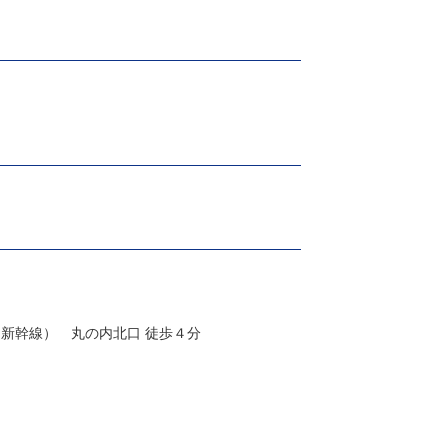
東京駅（ＪＲ 山手線・中央線・京浜東北線・東海道本線・横須賀線・総武線快速・上野東京ライン、新幹線） 丸の内北口 徒歩４分