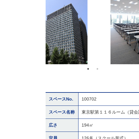
スペースNo.
100702
スペース名称
東京駅第１１６ルーム（貸会
広さ
194㎡
定員
126名（スクール形式）