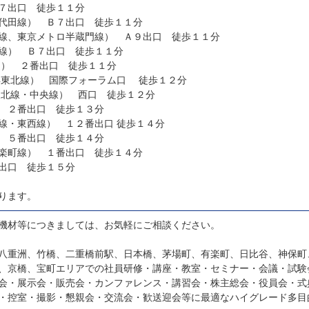
７出口 徒歩１１分
代田線） Ｂ７出口 徒歩１１分
線、東京メトロ半蔵門線） Ａ９出口 徒歩１１分
線） Ｂ７出口 徒歩１１分
速） ２番出口 徒歩１１分
浜東北線） 国際フォーラム口 徒歩１２分
東北線・中央線） 西口 徒歩１２分
 ２番出口 徒歩１３分
茅場町駅（東京メトロ日比谷線・東西線） １２番出口 徒歩１４分
 ５番出口 徒歩１４分
楽町線） １番出口 徒歩１４分
出口 徒歩１５分
ります。
機材等につきましては、お気軽にご相談ください。
八重洲、竹橋、二重橋前駅、日本橋、茅場町、有楽町、日比谷、神保町
、京橋、宝町エリアでの社員研修・講座・教室・セミナー・会議・試験
会・展示会・販売会・カンファレンス・講習会・株主総会・役員会・式
・控室・撮影・懇親会・交流会・歓送迎会等に最適なハイグレード多目