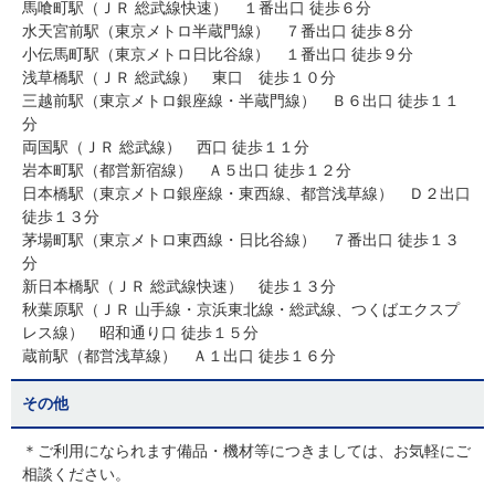
馬喰町駅（ＪＲ 総武線快速） １番出口 徒歩６分
水天宮前駅（東京メトロ半蔵門線） ７番出口 徒歩８分
小伝馬町駅（東京メトロ日比谷線） １番出口 徒歩９分
浅草橋駅（ＪＲ 総武線） 東口 徒歩１０分
三越前駅（東京メトロ銀座線・半蔵門線） Ｂ６出口 徒歩１１
分
両国駅（ＪＲ 総武線） 西口 徒歩１１分
岩本町駅（都営新宿線） Ａ５出口 徒歩１２分
日本橋駅（東京メトロ銀座線・東西線、都営浅草線） Ｄ２出口
徒歩１３分
茅場町駅（東京メトロ東西線・日比谷線） ７番出口 徒歩１３
分
新日本橋駅（ＪＲ 総武線快速） 徒歩１３分
秋葉原駅（ＪＲ 山手線・京浜東北線・総武線、つくばエクスプ
レス線） 昭和通り口 徒歩１５分
蔵前駅（都営浅草線） Ａ１出口 徒歩１６分
その他
＊ご利用になられます備品・機材等につきましては、お気軽にご
相談ください。