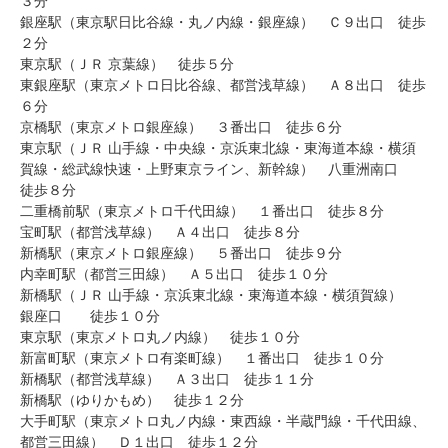
３分
銀座駅（東京駅日比谷線・丸ノ内線・銀座線） Ｃ９出口 徒歩
２分
東京駅（ＪＲ 京葉線） 徒歩５分
東銀座駅（東京メトロ日比谷線、都営浅草線） Ａ８出口 徒歩
６分
京橋駅（東京メトロ銀座線） ３番出口 徒歩６分
東京駅（ＪＲ 山手線・中央線・京浜東北線・東海道本線・横須
賀線・総武線快速・上野東京ライン、新幹線） 八重洲南口
徒歩８分
二重橋前駅（東京メトロ千代田線） １番出口 徒歩８分
宝町駅（都営浅草線） Ａ４出口 徒歩８分
新橋駅（東京メトロ銀座線） ５番出口 徒歩９分
内幸町駅（都営三田線） Ａ５出口 徒歩１０分
新橋駅（ＪＲ 山手線・京浜東北線・東海道本線・横須賀線）
銀座口 徒歩１０分
東京駅（東京メトロ丸ノ内線） 徒歩１０分
新富町駅（東京メトロ有楽町線） １番出口 徒歩１０分
新橋駅（都営浅草線） Ａ３出口 徒歩１１分
新橋駅（ゆりかもめ） 徒歩１２分
大手町駅（東京メトロ丸ノ内線・東西線・半蔵門線・千代田線、
都営三田線） Ｄ１出口 徒歩１２分