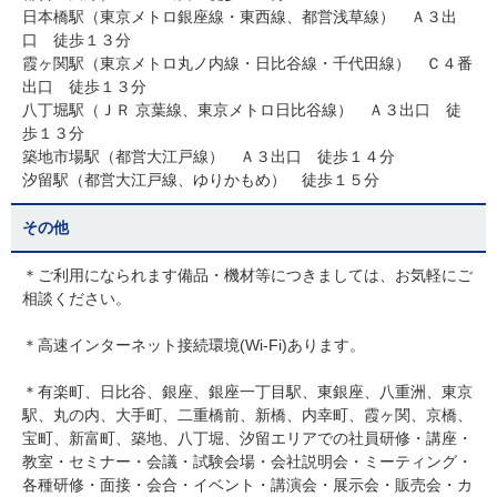
日本橋駅（東京メトロ銀座線・東西線、都営浅草線） Ａ３出
口 徒歩１３分
霞ヶ関駅（東京メトロ丸ノ内線・日比谷線・千代田線） Ｃ４番
出口 徒歩１３分
八丁堀駅（ＪＲ 京葉線、東京メトロ日比谷線） Ａ３出口 徒
歩１３分
築地市場駅（都営大江戸線） Ａ３出口 徒歩１４分
汐留駅（都営大江戸線、ゆりかもめ） 徒歩１５分
その他
＊ご利用になられます備品・機材等につきましては、お気軽にご
相談ください。
＊高速インターネット接続環境(Wi-Fi)あります。
＊有楽町、日比谷、銀座、銀座一丁目駅、東銀座、八重洲、東京
駅、丸の内、大手町、二重橋前、新橋、内幸町、霞ヶ関、京橋、
宝町、新富町、築地、八丁堀、汐留エリアでの社員研修・講座・
教室・セミナー・会議・試験会場・会社説明会・ミーティング・
各種研修・面接・会合・イベント・講演会・展示会・販売会・カ