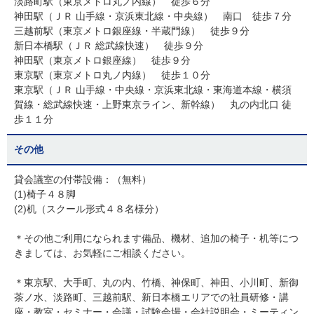
淡路町駅（東京メトロ丸ノ内線） 徒歩６分
神田駅（ＪＲ 山手線・京浜東北線・中央線） 南口 徒歩７分
三越前駅（東京メトロ銀座線・半蔵門線） 徒歩９分
新日本橋駅（ＪＲ 総武線快速） 徒歩９分
神田駅（東京メトロ銀座線） 徒歩９分
東京駅（東京メトロ丸ノ内線） 徒歩１０分
東京駅（ＪＲ 山手線・中央線・京浜東北線・東海道本線・横須
賀線・総武線快速・上野東京ライン、新幹線） 丸の内北口 徒
歩１１分
その他
貸会議室の付帯設備：（無料）
(1)椅子４８脚
(2)机（スクール形式４８名様分）
＊その他ご利用になられます備品、機材、追加の椅子・机等につ
きましては、お気軽にご相談ください。
＊東京駅、大手町、丸の内、竹橋、神保町、神田、小川町、新御
茶ノ水、淡路町、三越前駅、新日本橋エリアでの社員研修・講
座・教室・セミナー・会議・試験会場・会社説明会・ミーティン