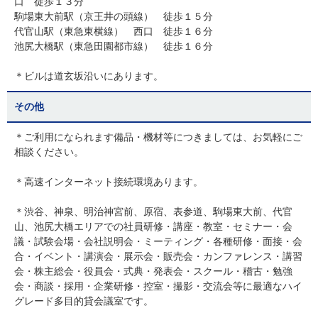
口 徒歩１３分
駒場東大前駅（京王井の頭線） 徒歩１５分
代官山駅（東急東横線） 西口 徒歩１６分
池尻大橋駅（東急田園都市線） 徒歩１６分
＊ビルは道玄坂沿いにあります。
その他
＊ご利用になられます備品・機材等につきましては、お気軽にご
相談ください。
＊高速インターネット接続環境あります。
＊渋谷、神泉、明治神宮前、原宿、表参道、駒場東大前、代官
山、池尻大橋エリアでの社員研修・講座・教室・セミナー・会
議・試験会場・会社説明会・ミーティング・各種研修・面接・会
合・イベント・講演会・展示会・販売会・カンファレンス・講習
会・株主総会・役員会・式典・発表会・スクール・稽古・勉強
会・商談・採用・企業研修・控室・撮影・交流会等に最適なハイ
グレード多目的貸会議室です。