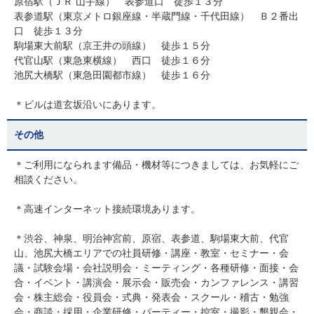
原宿駅（ＪＲ 山手線） 表参道口 徒歩１３分
表参道駅（東京メトロ銀座線・半蔵門線・千代田線） Ｂ２番出
口 徒歩１３分
駒場東大前駅（京王井の頭線） 徒歩１５分
代官山駅（東急東横線） 西口 徒歩１６分
池尻大橋駅（東急田園都市線） 徒歩１６分
＊ビルは道玄坂沿いにあります。
その他
＊ご利用になられます備品・機材等につきましては、お気軽にご
相談ください。
＊高速インターネット接続環境あります。
＊渋谷、神泉、明治神宮前、原宿、表参道、駒場東大前、代官
山、池尻大橋エリアでの社員研修・講座・教室・セミナー・会
議・試験会場・会社説明会・ミーティング・各種研修・面接・会
合・イベント・講演会・展示会・販売会・カンファレンス・講習
会・株主総会・役員会・式典・発表会・スクール・稽古・勉強
会・商談・採用・企業研修・パーティー・控室・撮影・懇親会・