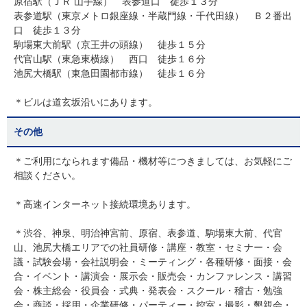
原宿駅（ＪＲ 山手線） 表参道口 徒歩１３分
表参道駅（東京メトロ銀座線・半蔵門線・千代田線） Ｂ２番出
口 徒歩１３分
駒場東大前駅（京王井の頭線） 徒歩１５分
代官山駅（東急東横線） 西口 徒歩１６分
池尻大橋駅（東急田園都市線） 徒歩１６分
＊ビルは道玄坂沿いにあります。
その他
＊ご利用になられます備品・機材等につきましては、お気軽にご
相談ください。
＊高速インターネット接続環境あります。
＊渋谷、神泉、明治神宮前、原宿、表参道、駒場東大前、代官
山、池尻大橋エリアでの社員研修・講座・教室・セミナー・会
議・試験会場・会社説明会・ミーティング・各種研修・面接・会
合・イベント・講演会・展示会・販売会・カンファレンス・講習
会・株主総会・役員会・式典・発表会・スクール・稽古・勉強
会・商談・採用・企業研修・パーティー・控室・撮影・懇親会・