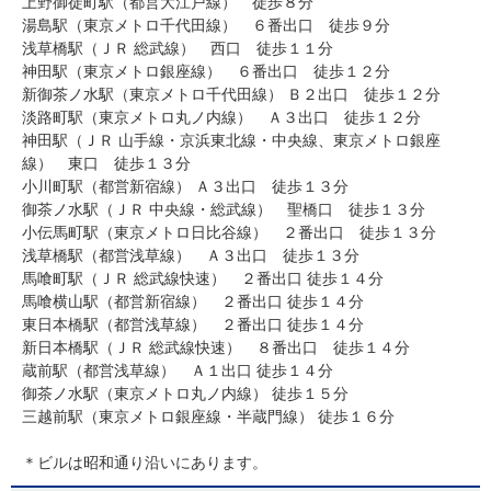
上野御徒町駅（都営大江戸線） 徒歩８分
湯島駅（東京メトロ千代田線） ６番出口 徒歩９分
浅草橋駅（ＪＲ 総武線） 西口 徒歩１１分
神田駅（東京メトロ銀座線） ６番出口 徒歩１２分
新御茶ノ水駅（東京メトロ千代田線） Ｂ２出口 徒歩１２分
淡路町駅（東京メトロ丸ノ内線） Ａ３出口 徒歩１２分
神田駅（ＪＲ 山手線・京浜東北線・中央線、東京メトロ銀座
線） 東口 徒歩１３分
小川町駅（都営新宿線） Ａ３出口 徒歩１３分
御茶ノ水駅（ＪＲ 中央線・総武線） 聖橋口 徒歩１３分
小伝馬町駅（東京メトロ日比谷線） ２番出口 徒歩１３分
浅草橋駅（都営浅草線） Ａ３出口 徒歩１３分
馬喰町駅（ＪＲ 総武線快速） ２番出口 徒歩１４分
馬喰横山駅（都営新宿線） ２番出口 徒歩１４分
東日本橋駅（都営浅草線） ２番出口 徒歩１４分
新日本橋駅（ＪＲ 総武線快速） ８番出口 徒歩１４分
蔵前駅（都営浅草線） Ａ１出口 徒歩１４分
御茶ノ水駅（東京メトロ丸ノ内線） 徒歩１５分
三越前駅（東京メトロ銀座線・半蔵門線） 徒歩１６分
＊ビルは昭和通り沿いにあります。