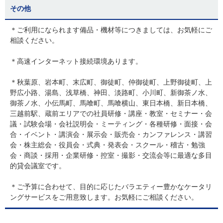
その他
＊ご利用になられます備品・機材等につきましては、お気軽にご
相談ください。
＊高速インターネット接続環境あります。
＊秋葉原、岩本町、末広町、御徒町、仲御徒町、上野御徒町、上
野広小路、湯島、浅草橋、神田、淡路町、小川町、新御茶ノ水、
御茶ノ水、小伝馬町、馬喰町、馬喰横山、東日本橋、新日本橋、
三越前駅、蔵前エリアでの社員研修・講座・教室・セミナー・会
議・試験会場・会社説明会・ミーティング・各種研修・面接・会
合・イベント・講演会・展示会・販売会・カンファレンス・講習
会・株主総会・役員会・式典・発表会・スクール・稽古・勉強
会・商談・採用・企業研修・控室・撮影・交流会等に最適な多目
的貸会議室です。
＊ご予算に合わせて、目的に応じたバラエティー豊かなケータリ
ングサービスをご用意致します。お気軽にご相談ください。