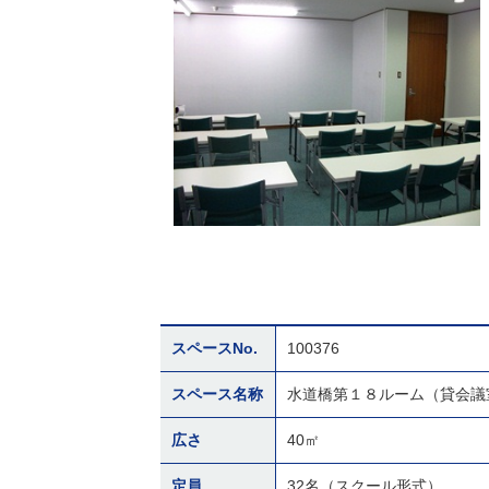
スペースNo.
100376
スペース名称
水道橋第１８ルーム（貸会議
広さ
40㎡
定員
32名（スクール形式）