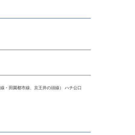
横線・田園都市線、京王井の頭線） ハチ公口