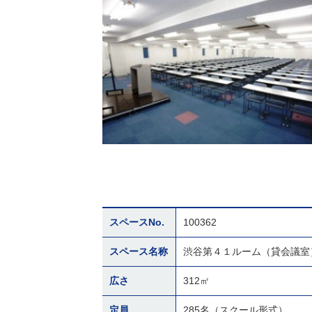
スペースNo.
100362
スペース名称
渋谷第４１ルーム（貸会議室
広さ
312㎡
定員
285名（スクール形式）